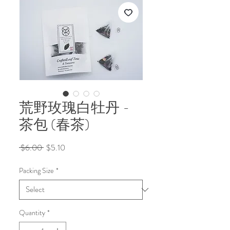
荒野玫瑰白牡丹 -
茶包 (春茶)
Regular
Sale
 $6.00 
$5.10
Price
Price
Packing Size
*
Quantity
*