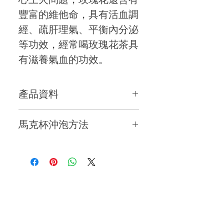
豐富的維他命，具有活血調
經、疏肝理氣、平衡內分泌
等功效，經常喝玫瑰花茶具
有滋養氣血的功效。
產品資料
產地 : 福建福鼎太姥山
馬克杯沖泡方法
年份 : 2020 春
馬克杯 : 250ml
重量: 3 g x 12 茶包 / 3 g x 20 茶
溫度 : 85°C
包
No Reviews Yet
Share your thoughts. Be the first to leave a
投茶量 : 1 x 茶包
review.
茶品 : 花香高濃 , 香氣高揚 , 茶