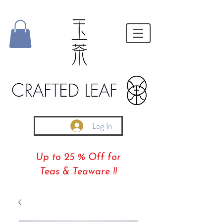
Log In
Up to 25 % Off for
Teas & Teaware !!