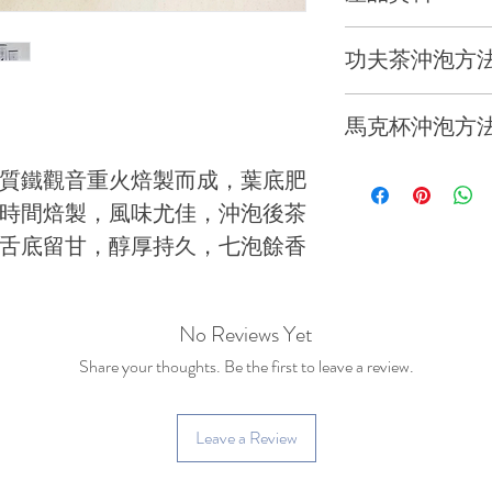
產地 :
福建安溪
功夫茶沖泡方
年份 : 2020 秋
蓋碗 : 110ml
馬克杯沖泡方
海拔 : 1000 米
溫度 : 95°C
馬克杯 : 250ml
質鐵觀音重火焙製而成，葉底肥
時間焙製，風味尤佳，沖泡後茶
葉質 : 一芽一 / 
投茶量 : 5-8g
溫度 : 95°C
舌底留甘，醇厚持久，七泡餘香
茶品 : 茶味濃郁 
浸泡時間 : 能反覆沖泡7
投茶量 : 5g
持久 , 七泡餘香
45s, 55s, 65s
No Reviews Yet
浸泡時間: 2 - 5 m
茶種 : 促進腸
Share your thoughts. Be the first to leave a review.
咖啡因 : 低
Leave a Review