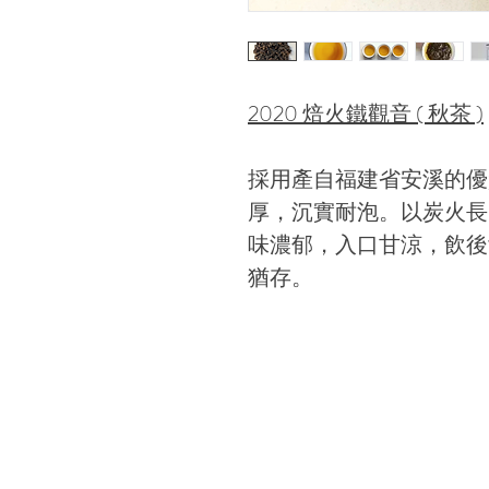
2020 焙火鐵觀音 ( 秋茶 )
採用產自福建省安溪的優
厚，沉實耐泡。以炭火長
味濃郁，入口甘涼，飲後
猶存。