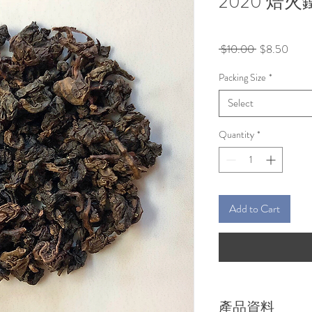
2020 焙火
Regular
Sale
 $10.00 
$8.50
Price
Price
Packing Size
*
Select
Quantity
*
Add to Cart
產品資料