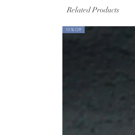
Related Products
10 % Off