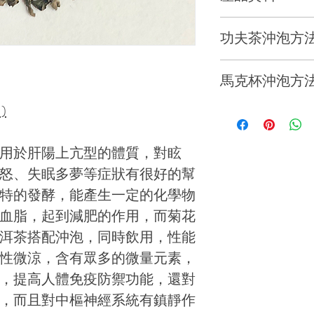
產地: 雲南勐海
功夫茶沖泡方
年分: 2018 春
蓋碗: 110ml
馬克杯沖泡方
海拔: 1000 米
溫度: 95°C
)
馬克杯: 250ml
葉質: 一芽一 /
投茶量: 5g
溫度: 95°C
用於肝陽上亢型的體質，對眩
怒、失眠多夢等症狀有很好的幫
茶品:
入口醇和 
浸泡時間: 洗茶
投茶量: 3g
特的發酵，能產生一定的化學物
20s, 25s, 30s, 35s
血脂，起到減肥的作用，而菊花
功效 : 明目清心 
( 洗茶時間為 5秒 
浸泡時間 2 - 5 mi
洱茶搭配沖泡，同時飲用，性能
咖啡因: 低
性微涼，含有眾多的微量元素，
，提高人體免疫防禦功能，還對
，而且對中樞神經系統有鎮靜作