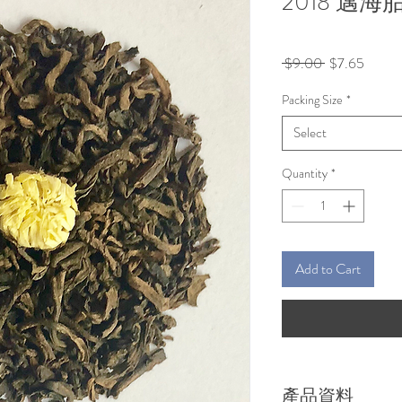
2018 邁海
Regular
Sale
 $9.00 
$7.65
Price
Price
Packing Size
*
Select
Quantity
*
Add to Cart
產品資料