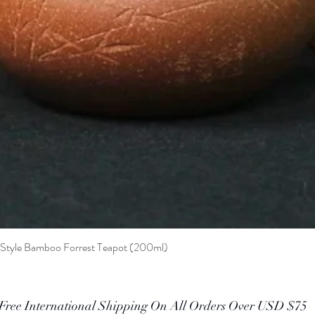
t Style Bamboo Forrest Teapot (200ml)
Quick View
Free International Shipping On All Orders Over USD $75