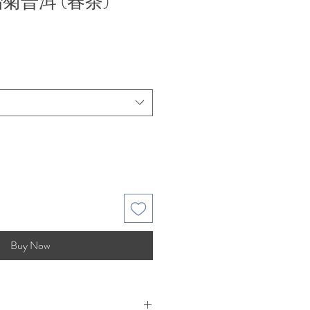
胎菊普洱 (春茶)
Buy Now