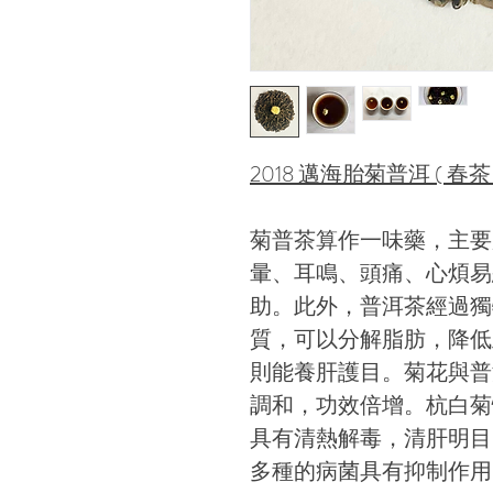
2018 邁海胎菊普洱 ( 春茶 
菊普茶算作一味藥，主要
暈、耳鳴、頭痛、心煩易
助。此外，普洱茶經過獨
質，可以分解脂肪，降低
則能養肝護目。菊花與普
調和，功效倍增。杭白菊
具有清熱解毒，清肝明目
多種的病菌具有抑制作用