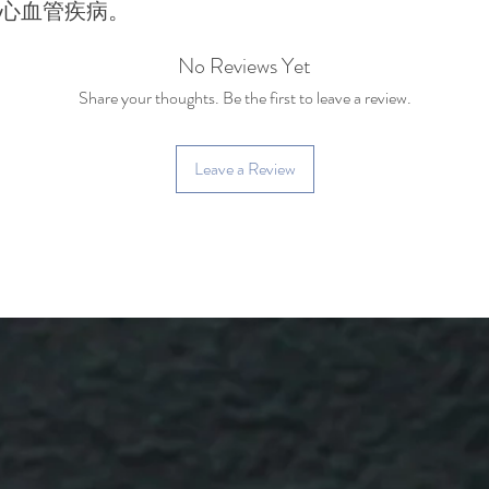
心血管疾病。
No Reviews Yet
Share your thoughts. Be the first to leave a review.
Leave a Review